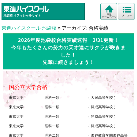
東進
池袋校
オフィシャルサイト
メニュー
ホームページ
東進ハイスクール 池袋校
»
アーカイブ: 合格実績
2026年度池袋校合格実績速報 3/31更新！
今年もたくさんの努力の天才達にサクラが咲きま
した！
先輩に続きましょう！
国公立大学合格
東京大学
理科一類
（ 大泉高等学校 ）
東京大学
理科一類
（ 開成高等学校 ）
東京大学
理科一類
（ 開成高等学校 ）
東京大学
理科一類
（ 開成高等学校 ）
東京大学
理科二類
（ 渋谷教育学園渋谷高等