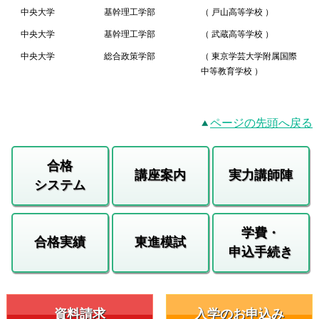
中央大学
基幹理工学部
（ 戸山高等学校 ）
中央大学
基幹理工学部
（ 武蔵高等学校 ）
中央大学
総合政策学部
（ 東京学芸大学附属国際
中等教育学校 ）
ページの先頭へ戻る
合格
講座案内
実力講師陣
システム
学費・
合格実績
東進模試
申込手続き
資料請求
入学のお申込み