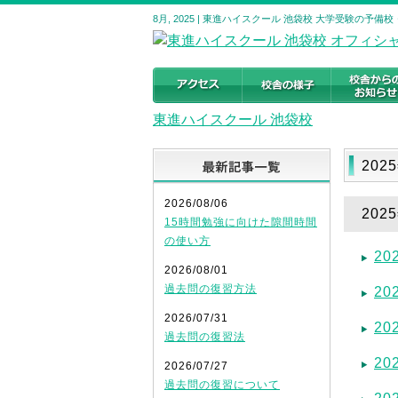
8月, 2025 | 東進ハイスクール 池袋校 大学受験の予備校・塾
東進ハイスクール 池袋校
最新記事
202
2026/08/06
20
15時間勉強に向けた隙間時間
の使い方
2
2026/08/01
過去問の復習方法
2
2026/07/31
2
過去問の復習法
2
2026/07/27
過去問の復習について