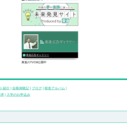
東進広告ギャラリー
東進のTVCM公開中
ト紹介
|
合格体験記
|
ブログ
|
校舎アルバム
|
請求
|
入学のお申込み