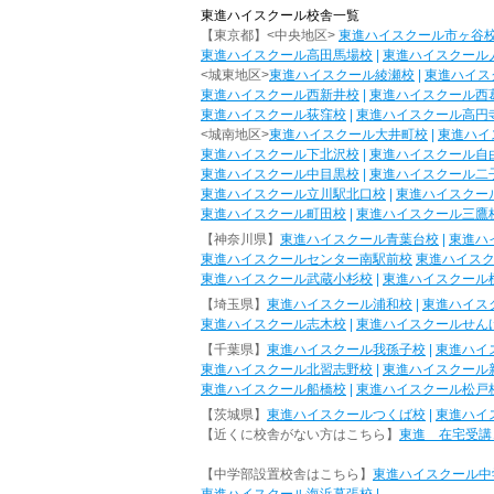
東進ハイスクール校舎一覧
【東京都】<中央地区>
東進ハイスクール市ヶ谷
東進ハイスクール高田馬場校
|
東進ハイスクール
<城東地区>
東進ハイスクール綾瀬校
|
東進ハイス
東進ハイスクール西新井校
|
東進ハイスクール西
東進ハイスクール荻窪校
|
東進ハイスクール高円
<城南地区>
東進ハイスクール大井町校
|
東進ハイ
東進ハイスクール下北沢校
|
東進ハイスクール自
東進ハイスクール中目黒校
|
東進ハイスクール二
東進ハイスクール立川駅北口校
|
東進ハイスクー
東進ハイスクール町田校
|
東進ハイスクール三鷹
【神奈川県】
東進ハイスクール青葉台校
|
東進ハ
東進ハイスクールセンター南駅前校
東進ハイス
東進ハイスクール武蔵小杉校
|
東進ハイスクール
【埼玉県】
東進ハイスクール浦和校
|
東進ハイス
東進ハイスクール志木校
|
東進ハイスクールせん
【千葉県】
東進ハイスクール我孫子校
|
東進ハイ
東進ハイスクール北習志野校
|
東進ハイスクール
東進ハイスクール船橋校
|
東進ハイスクール松戸
【茨城県】
東進ハイスクールつくば校
|
東進ハイ
【近くに校舎がない方はこちら】
東進 在宅受講
【中学部設置校舎はこちら】
東進ハイスクール中