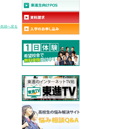
の先頭へ戻る