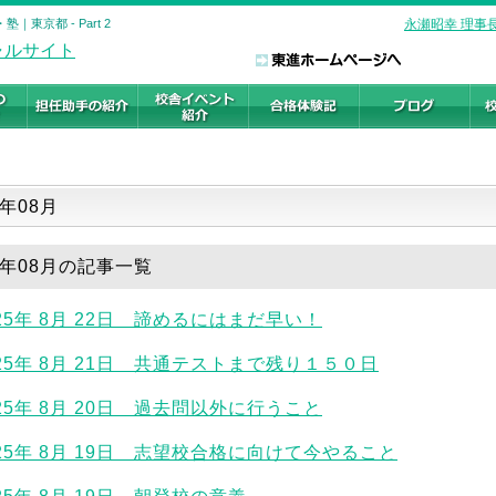
｜東京都 - Part 2
永瀬昭幸 理事
一覧
5年08月
25年08月の記事一覧
025年 8月 22日 諦めるにはまだ早い！
025年 8月 21日 共通テストまで残り１５０日
025年 8月 20日 過去問以外に行うこと
025年 8月 19日 志望校合格に向けて今やること