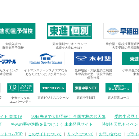
大学入試の
完全個別カリキュラムで
総合型・学校推薦型選
東進衛星予備校
成績を大巾に伸ばす
大学受験の早稲田
たスイミング
イトマンスポーツスクエアなら
阪神地区・大阪北摂に展開
小中高生の
水泳教室
あなたにぴったりが見つかる
小中高生の塾・現役予備校
東
個別指導
校
東進ビジネススクール
東進中学NET
東大特進コース
東進デジタル
ユニバーシティ
ト 東進TV
90日先まで大胆予報！ 全国学校のお天気
受験生必見！
言
将来の夢や進路を見つけよう 未来発見サイト
時刻も天気もイベン
ットコムTOP
｜
このサイトについて
｜
リンクについて
｜
お問い合わせ
｜
プライ