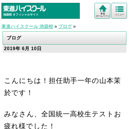
東進
池袋校
オフィシャルサイト
メニュー
ホームページ
東進ハイスクール 池袋校
»
ブログ
»
ブログ
2019年 6月 10日
こんにちは！担任助手一年の山本茉
於です！
みなさん、全国統一高校生テストお
疲れ様でした！