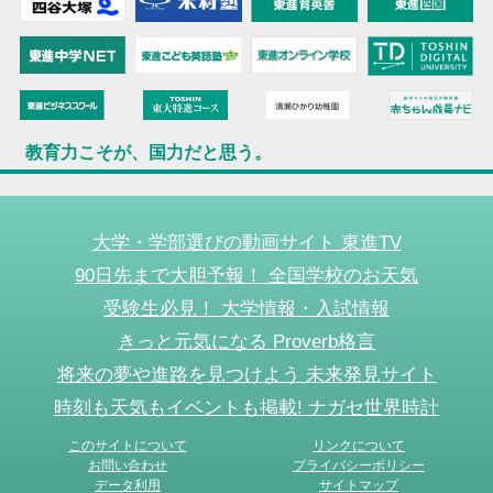
教育力こそが、国力だと思う。
大学・学部選びの動画サイト 東進TV
90日先まで大胆予報！ 全国学校のお天気
受験生必見！ 大学情報・入試情報
きっと元気になる Proverb格言
将来の夢や進路を見つけよう 未来発見サイト
時刻も天気もイベントも掲載! ナガセ世界時計
このサイトについて
リンクについて
お問い合わせ
プライバシーポリシー
データ利用
サイトマップ