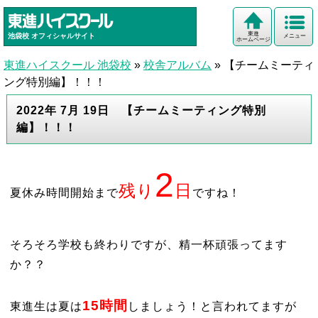
東進
池袋校
オフィシャルサイト
メニュー
ホームページ
東進ハイスクール 池袋校
»
校舎アルバム
»
【チームミーティ
ング特別編】！！！
2022年 7月 19日 【チームミーティング特別
編】！！！
2
残り
日
夏休み時間開始まで
ですね！
そろそろ学校も終わりですが、精一杯頑張ってます
か？？
15時間
東進生は夏は
しましょう！と言われてますが