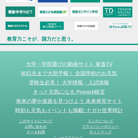
教育力こそが、国力だと思う。
大学・学部選びの動画サイト 東進TV
90日先まで大胆予報！ 全国学校のお天気
受験生必見！ 大学情報・入試情報
きっと元気になる Proverb格言
将来の夢や進路を見つけよう 未来発見サイト
時刻も天気もイベントも掲載! ナガセ世界時計
このサイトについて
リンクについて
お問い合わせ
プライバシーポリシー
データ利用
サイトマップ
ニュースリリース