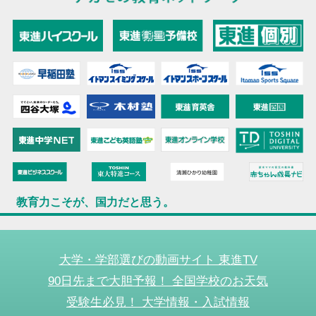
教育力こそが、国力だと思う。
大学・学部選びの動画サイト 東進TV
90日先まで大胆予報！ 全国学校のお天気
受験生必見！ 大学情報・入試情報