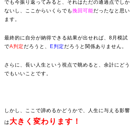
でも今振り返ってみると、それはただの通過点でしか
ないし、ここからいくらでも
挽回可能
だったなと思い
ます。
最終的に自分が納得できる結果が出せれば、
8
月模試
で
A
判定
だろうと、
E
判定
だろうと関係ありません。
さらに、長い人生という視点で眺めると、余計にどう
でもいいことです。
しかし、ここで諦めるかどうかで、人生に与える影響
大きく変わります！
は