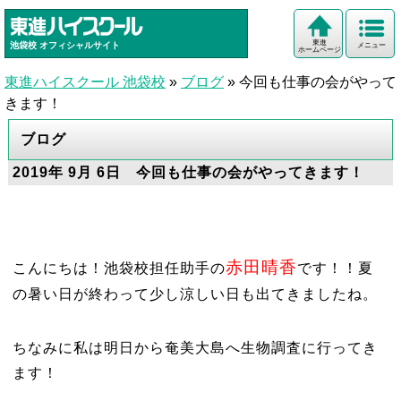
東進
池袋校
オフィシャルサイト
メニュー
ホームページ
東進ハイスクール 池袋校
»
ブログ
»
今回も仕事の会がやって
きます！
ブログ
2019年 9月 6日 今回も仕事の会がやってきます！
赤田晴香
こんにちは！池袋校担任助手の
です！！夏
の暑い日が終わって少し涼しい日も出てきましたね。
ちなみに私は明日から奄美大島へ生物調査に行ってき
ます！