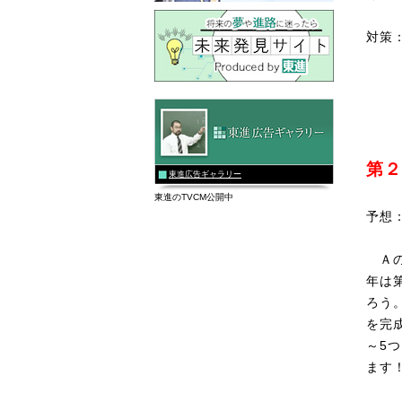
対策
第２
東進広告ギャラリー
東進のTVCM公開中
予想
Ａの
年は
ろう
を完
～5
ます