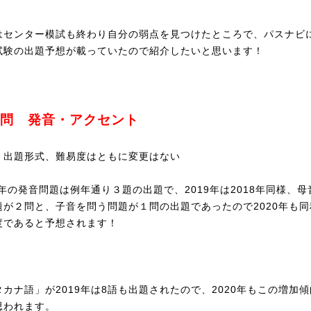
はセンター模試も終わり自分の弱点を見つけたところで、パスナビ
試験の出題予想が載っていたので紹介したいと思います！
問 発音・アクセント
：出題形式、難易度はともに変更はない
9年の発音問題は例年通り３題の出題で、2019年は2018年同様、
題が２問と、子音を問う問題が１問の出題であったので2020年も同
度であると予想されます！
タカナ語」が2019年は8語も出題されたので、2020年もこの増加
思われます。