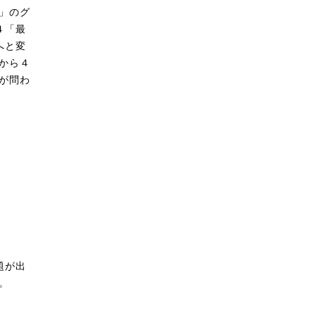
」のグ
４「最
へと変
から４
が問わ
題が出
。