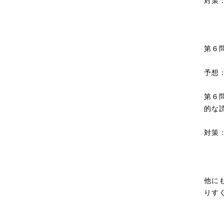
対策
第６
予想
第６
的な
対策
他に
りす