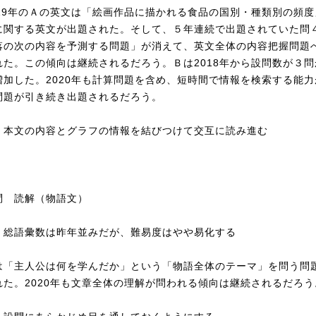
19年のＡの英文は「絵画作品に描かれる食品の国別・種類別の頻度
に関する英文が出題された。そして、５年連続で出題されていた問
落の次の内容を予測する問題」が消えて、英文全体の内容把握問題
れた。この傾向は継続されるだろう。Ｂは2018年から設問数が３問
増加した。2020年も計算問題を含め、短時間で情報を検索する能力
問題が引き続き出題されるだろう。
：本文の内容とグラフの情報を結びつけて交互に読み進む
問 読解（物語文）
：総語彙数は昨年並みだが、難易度はやや易化する
は「主人公は何を学んだか」という「物語全体のテーマ」を問う問
れた。2020年も文章全体の理解が問われる傾向は継続されるだろう