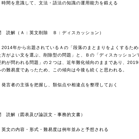
：時間を意識して、文法・語法の知識の運用能力を鍛える
問 読解（Ａ：英文削除 Ｂ：ディスカッション）
：2014年から出題されているＡの「段落のまとまりをよくするため
た方がよい文を選ぶ、削除型の問題」と、Ｂの「ディスカッション
要約が問われる問題」の２つは、近年難化傾向のままであり、2019
ルの難易度であったため、この傾向は今後も続くと思われる。
：発言者の主張を把握し、類似点や相違点を整理しておく
問 読解（図表及び論説文・事務的文書）
：英文の内容・形式・難易度は例年並みと予想される