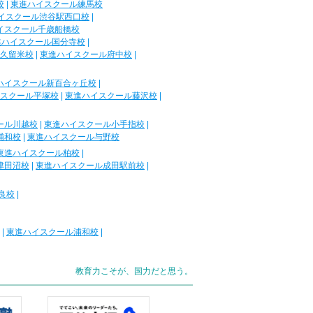
校
|
東進ハイスクール練馬校
イスクール渋谷駅西口校
|
イスクール千歳船橋校
進ハイスクール国分寺校
|
久留米校
|
東進ハイスクール府中校
|
ハイスクール新百合ヶ丘校
|
スクール平塚校
|
東進ハイスクール藤沢校
|
ール川越校
|
東進ハイスクール小手指校
|
浦和校
|
東進ハイスクール与野校
東進ハイスクール柏校
|
津田沼校
|
東進ハイスクール成田駅前校
|
良校
|
|
東進ハイスクール浦和校
|
教育力こそが、国力だと思う。