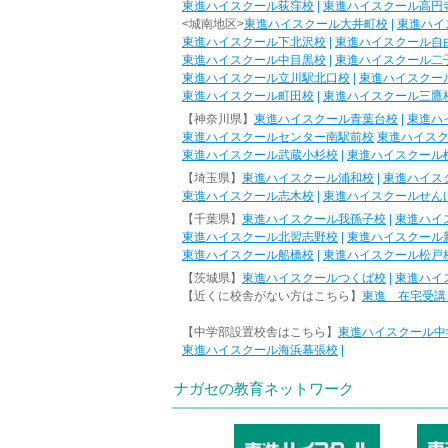
東進ハイスクール荻窪校
|
東進ハイスクール高円
<城南地区>
東進ハイスクール大井町校
|
東進ハイ
東進ハイスクール下北沢校
|
東進ハイスクール自
東進ハイスクール中目黒校
|
東進ハイスクール二
東進ハイスクール立川駅北口校
|
東進ハイスクー
東進ハイスクール町田校
|
東進ハイスクール三鷹
【神奈川県】
東進ハイスクール青葉台校
|
東進ハ
東進ハイスクールセンター南駅前校
東進ハイス
東進ハイスクール武蔵小杉校
|
東進ハイスクール
【埼玉県】
東進ハイスクール浦和校
|
東進ハイス
東進ハイスクール志木校
|
東進ハイスクールせん
【千葉県】
東進ハイスクール我孫子校
|
東進ハイ
東進ハイスクール北習志野校
|
東進ハイスクール
東進ハイスクール船橋校
|
東進ハイスクール松戸
【茨城県】
東進ハイスクールつくば校
|
東進ハイ
【近くに校舎がない方はこちら】
東進 在宅受講
【中学部設置校舎はこちら】
東進ハイスクール中
東進ハイスクール海浜幕張校
|
ナガセの教育ネットワーク