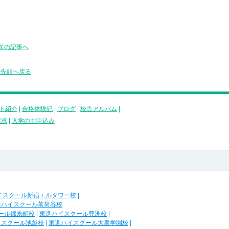
次の記事へ
の先頭へ戻る
ト紹介
|
合格体験記
|
ブログ
|
校舎アルバム
|
請求
|
入学のお申込み
イスクール新宿エルタワー校
|
進ハイスクール茗荷谷校
ール錦糸町校
|
東進ハイスクール豊洲校
|
イスクール池袋校
|
東進ハイスクール大泉学園校
|