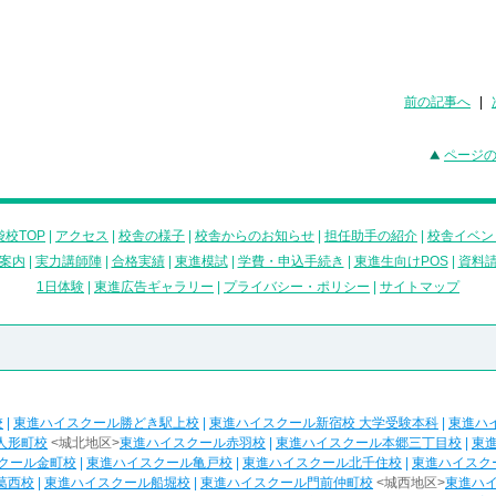
前の記事へ
|
ページ
校TOP
|
アクセス
|
校舎の様子
|
校舎からのお知らせ
|
担任助手の紹介
|
校舎イベン
案内
|
実力講師陣
|
合格実績
|
東進模試
|
学費・申込手続き
|
東進生向けPOS
|
資料
1日体験
|
東進広告ギャラリー
|
プライバシー・ポリシー
|
サイトマップ
校
|
東進ハイスクール勝どき駅上校
|
東進ハイスクール新宿校 大学受験本科
|
東進ハ
人形町校
<城北地区>
東進ハイスクール赤羽校
|
東進ハイスクール本郷三丁目校
|
東
クール金町校
|
東進ハイスクール亀戸校
|
東進ハイスクール北千住校
|
東進ハイスク
葛西校
|
東進ハイスクール船堀校
|
東進ハイスクール門前仲町校
<城西地区>
東進ハ