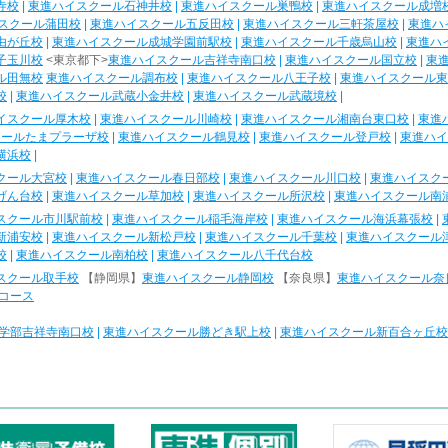
寺校
|
東進ハイスクール石神井校
|
東進ハイスクール巣鴨校
|
東進ハイスクール成増
スクール蒲田校
|
東進ハイスクール五反田校
|
東進ハイスクール三軒茶屋校
|
東進ハ
由が丘校
|
東進ハイスクール成城学園前駅校
|
東進ハイスクール千歳烏山校
|
東進ハ
子玉川校
<東京都下>
東進ハイスクール吉祥寺南口校
|
東進ハイスクール国立校
|
東
ル田無校
東進ハイスクール調布校
|
東進ハイスクール八王子校
|
東進ハイスクール東
校
|
東進ハイスクール武蔵小金井校
|
東進ハイスクール武蔵境校
|
イスクール厚木校
|
東進ハイスクール川崎校
|
東進ハイスクール湘南台東口校
|
東進
クールたまプラーザ校
|
東進ハイスクール鶴見校
|
東進ハイスクール登戸校
|
東進ハイ
横浜校
|
クール大宮校
|
東進ハイスクール春日部校
|
東進ハイスクール川口校
|
東進ハイスク
げん台校
|
東進ハイスクール草加校
|
東進ハイスクール所沢校
|
東進ハイスクール南
スクール市川駅前校
|
東進ハイスクール稲毛海岸校
|
東進ハイスクール海浜幕張校
|
新浦安校
|
東進ハイスクール新松戸校
|
東進ハイスクール千葉校
|
東進ハイスクール
校
|
東進ハイスクール南柏校
|
東進ハイスクール八千代台校
スクール取手校
【静岡県】
東進ハイスクール静岡校
【奈良県】
東進ハイスクール奈
コース
学部吉祥寺南口校
|
東進ハイスクール勝どき駅上校
|
東進ハイスクール新百合ヶ丘校