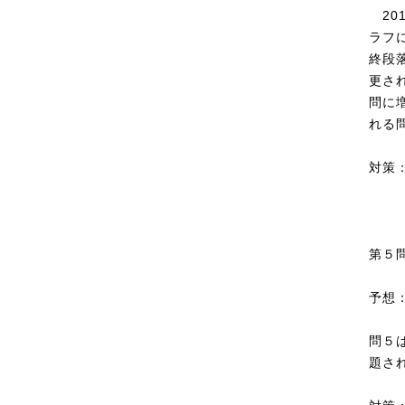
20
ラフ
終段
更さ
問に
れる
対策
第５
予想
問５
題さ