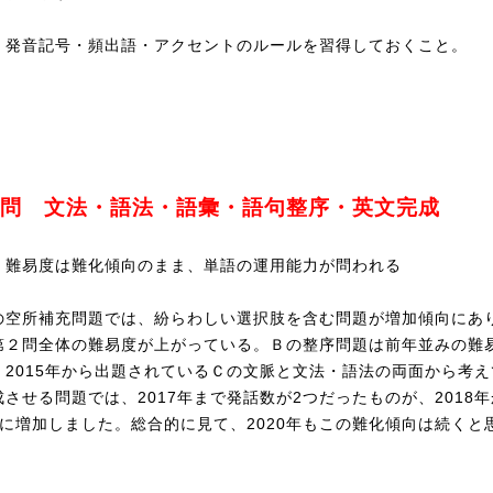
：発音記号・頻出語・アクセントのルールを習得しておくこと。
問 文法・語法・語彙・語句整序・英文完成
：難易度は難化傾向のまま、単語の運用能力が問われる
空所補充問題では、紛らわしい選択肢を含む問題が増加傾向にあ
第２問全体の難易度が上がっている。Ｂの整序問題は前年並みの難
。2015年から出題されているＣの文脈と文法・語法の両面から考え
成させる問題では、2017年まで発話数が2つだったものが、2018年
つに増加しました。総合的に見て、2020年もこの難化傾向は続くと
！