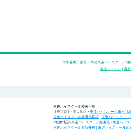
大学受験予備校・塾の東進ハイスクール池袋
合格システム
|
講座
東進ハイスクール校舎一覧
【東京都】<中央地区>
東進ハイスクール市ヶ谷
東進ハイスクール高田馬場校
|
東進ハイスクール
<城東地区>
東進ハイスクール綾瀬校
|
東進ハイス
東進ハイスクール西新井校
|
東進ハイスクール西