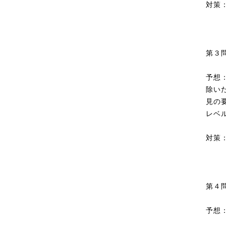
対策
第３
予想
除い
見の
レベ
対策
第４
予想