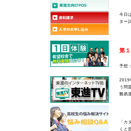
今日
ター
第１
予想
201
う問
難易
「カ
くと