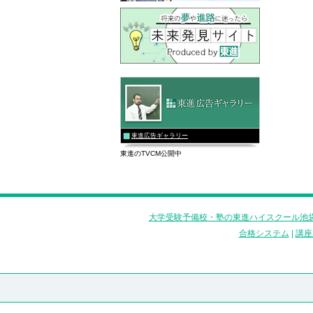
東進広告ギャラリー
東進のTVCM公開中
大学受験予備校・塾の東進ハイスクール池袋
合格システム
|
講座