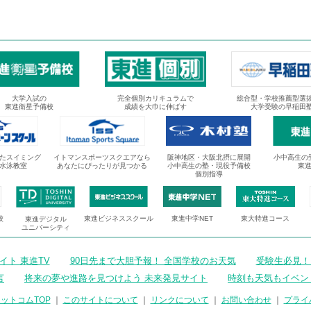
大学入試の
完全個別カリキュラムで
総合型・学校推薦型選
東進衛星予備校
成績を大巾に伸ばす
大学受験の早稲田
たスイミング
イトマンスポーツスクエアなら
阪神地区・大阪北摂に展開
小中高生の
水泳教室
あなたにぴったりが見つかる
小中高生の塾・現役予備校
東
個別指導
校
東進ビジネススクール
東進中学NET
東大特進コース
東進デジタル
ユニバーシティ
ト 東進TV
90日先まで大胆予報！ 全国学校のお天気
受験生必見！
言
将来の夢や進路を見つけよう 未来発見サイト
時刻も天気もイベン
ットコムTOP
｜
このサイトについて
｜
リンクについて
｜
お問い合わせ
｜
プライ