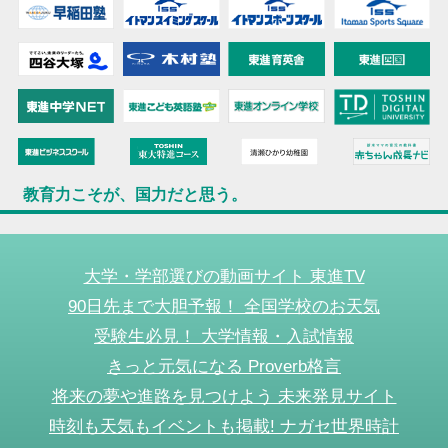
教育力こそが、国力だと思う。
大学・学部選びの動画サイト 東進TV
90日先まで大胆予報！ 全国学校のお天気
受験生必見！ 大学情報・入試情報
きっと元気になる Proverb格言
将来の夢や進路を見つけよう 未来発見サイト
時刻も天気もイベントも掲載! ナガセ世界時計