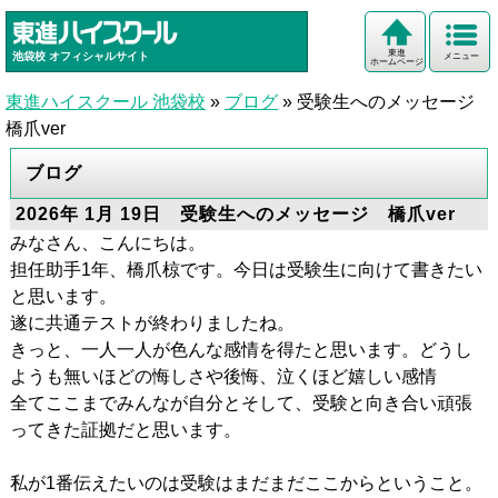
東進
池袋校
オフィシャルサイト
メニュー
ホームページ
東進ハイスクール 池袋校
»
ブログ
»
受験生へのメッセージ
橋爪ver
ブログ
2026年 1月 19日 受験生へのメッセージ 橋爪ver
みなさん、こんにちは。
担任助手1年、橋爪椋です。今日は受験生に向けて書きたい
と思います。
遂に共通テストが終わりましたね。
きっと、一人一人が色んな感情を得たと思います。どうし
ようも無いほどの悔しさや後悔、泣くほど嬉しい感情
全てここまでみんなが自分とそして、受験と向き合い頑張
ってきた証拠だと思います。
私が1番伝えたいのは受験はまだまだここからということ。