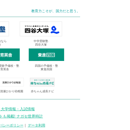
教育力こそが、国力だと思う。
抜なら
中学受験塾
塾
四谷大塚
受験予備校・塾
四国の予備校・塾
進育英舎
東進四国
清瀬ひかり幼稚園
赤ちゃん成長ナビ
 大学情報・入試情報
トも掲載! ナガセ世界時計
バシーポリシー
｜
データ利用