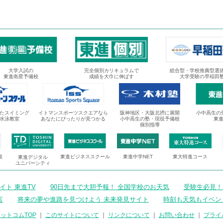
大学入試の
完全個別カリキュラムで
総合型・学校推薦型選
東進衛星予備校
成績を大巾に伸ばす
大学受験の早稲田
たスイミング
イトマンスポーツスクエアなら
阪神地区・大阪北摂に展開
小中高生の
水泳教室
あなたにぴったりが見つかる
小中高生の塾・現役予備校
東
個別指導
校
東進ビジネススクール
東進中学NET
東大特進コース
東進デジタル
ユニバーシティ
ト 東進TV
90日先まで大胆予報！ 全国学校のお天気
受験生必見！
言
将来の夢や進路を見つけよう 未来発見サイト
時刻も天気もイベン
ットコムTOP
｜
このサイトについて
｜
リンクについて
｜
お問い合わせ
｜
プライ