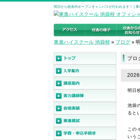
明日から校舎内オープンキャンパスが行われます！ | 
東進ハイスクール 池袋校
»
ブログ
»
ブロ
20
明日
池袋
ると
この
いう