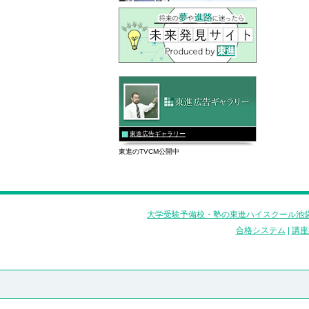
東進広告ギャラリー
東進のTVCM公開中
大学受験予備校・塾の東進ハイスクール池袋
合格システム
|
講座