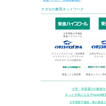
東進ハイスクール海浜幕張校
|
ナガセの教育ネットワーク
大学受験の予備校
東進ハイスクール
スイミングスクール・水泳教室
九州を中心とし
イトマンスイミングスクール
スクール・
ｲﾄﾏﾝｸﾞﾗﾝﾄﾞﾌｨｯﾄﾈｽ受付中!
東進オンライン学
東進こども英語塾
大学・学部選びの動画サイ
きっと元気になる Proverb格
大学受験予備校・塾の東進ド