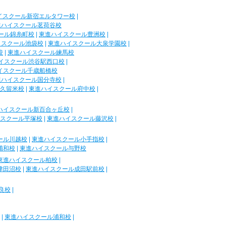
イスクール新宿エルタワー校
|
進ハイスクール茗荷谷校
ール錦糸町校
|
東進ハイスクール豊洲校
|
イスクール池袋校
|
東進ハイスクール大泉学園校
|
校
|
東進ハイスクール練馬校
イスクール渋谷駅西口校
|
イスクール千歳船橋校
進ハイスクール国分寺校
|
久留米校
|
東進ハイスクール府中校
|
ハイスクール新百合ヶ丘校
|
スクール平塚校
|
東進ハイスクール藤沢校
|
ール川越校
|
東進ハイスクール小手指校
|
浦和校
|
東進ハイスクール与野校
東進ハイスクール柏校
|
津田沼校
|
東進ハイスクール成田駅前校
|
良校
|
|
東進ハイスクール浦和校
|