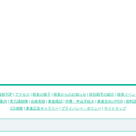
校TOP
|
アクセス
|
校舎の様子
|
校舎からのお知らせ
|
担任助手の紹介
|
校舎イベン
案内
|
実力講師陣
|
合格実績
|
東進模試
|
学費・申込手続き
|
東進生向けPOS
|
資料
1日体験
|
東進広告ギャラリー
|
プライバシー・ポリシー
|
サイトマップ