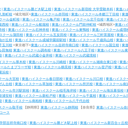
校
|
東進ハイスクール勝どき駅上校
|
東進ハイスクール新宿校 大学受験本科
|
東進ハ
人形町校
<城北地区>
東進ハイスクール赤羽校
|
東進ハイスクール本郷三丁目校
|
東
クール金町校
|
東進ハイスクール亀戸校
|
東進ハイスクール北千住校
|
東進ハイスク
葛西校
|
東進ハイスクール船堀校
|
東進ハイスクール門前仲町校
<城西地区>
東進ハ
寺校
|
東進ハイスクール石神井校
|
東進ハイスクール巣鴨校
|
東進ハイスクール成増
スクール蒲田校
|
東進ハイスクール五反田校
|
東進ハイスクール三軒茶屋校
|
東進ハ
由が丘校
|
東進ハイスクール成城学園前駅校
|
東進ハイスクール千歳烏山校
|
東進ハ
子玉川校
<東京都下>
東進ハイスクール吉祥寺南口校
|
東進ハイスクール国立校
|
東
ル田無校
東進ハイスクール調布校
|
東進ハイスクール八王子校
|
東進ハイスクール東
校
|
東進ハイスクール武蔵小金井校
|
東進ハイスクール武蔵境校
|
イスクール厚木校
|
東進ハイスクール川崎校
|
東進ハイスクール湘南台東口校
|
東進
クールたまプラーザ校
|
東進ハイスクール鶴見校
|
東進ハイスクール登戸校
|
東進ハイ
横浜校
|
クール大宮校
|
東進ハイスクール春日部校
|
東進ハイスクール川口校
|
東進ハイスク
げん台校
|
東進ハイスクール草加校
|
東進ハイスクール所沢校
|
東進ハイスクール南
スクール市川駅前校
|
東進ハイスクール稲毛海岸校
|
東進ハイスクール海浜幕張校
|
新浦安校
|
東進ハイスクール新松戸校
|
東進ハイスクール千葉校
|
東進ハイスクール
校
|
東進ハイスクール南柏校
|
東進ハイスクール八千代台校
スクール取手校
【静岡県】
東進ハイスクール静岡校
【奈良県】
東進ハイスクール奈
コース
学部吉祥寺南口校
|
東進ハイスクール勝どき駅上校
|
東進ハイスクール新百合ヶ丘校