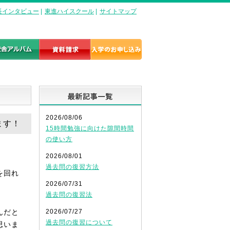
長インタビュー
|
東進ハイスクール
|
サイトマップ
最新記事一覧
2026/08/06
ます！
15時間勉強に向けた隙間時間
の使い方
2026/08/01
過去問の復習方法
を回れ
2026/07/31
過去問の復習法
んだと
2026/07/27
過去問の復習について
思いま