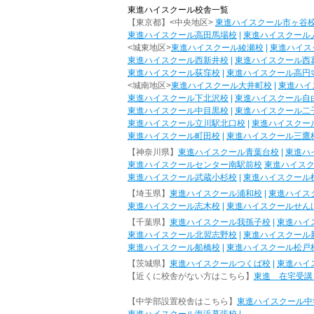
東進ハイスクール校舎一覧
【東京都】<中央地区>
東進ハイスクール市ヶ谷
東進ハイスクール高田馬場校
|
東進ハイスクール
<城東地区>
東進ハイスクール綾瀬校
|
東進ハイス
東進ハイスクール西新井校
|
東進ハイスクール西
東進ハイスクール荻窪校
|
東進ハイスクール高円
<城南地区>
東進ハイスクール大井町校
|
東進ハイ
東進ハイスクール下北沢校
|
東進ハイスクール自
東進ハイスクール中目黒校
|
東進ハイスクール二
東進ハイスクール立川駅北口校
|
東進ハイスクー
東進ハイスクール町田校
|
東進ハイスクール三鷹
【神奈川県】
東進ハイスクール青葉台校
|
東進ハ
東進ハイスクールセンター南駅前校
東進ハイス
東進ハイスクール武蔵小杉校
|
東進ハイスクール
【埼玉県】
東進ハイスクール浦和校
|
東進ハイス
東進ハイスクール志木校
|
東進ハイスクールせん
【千葉県】
東進ハイスクール我孫子校
|
東進ハイ
東進ハイスクール北習志野校
|
東進ハイスクール
東進ハイスクール船橋校
|
東進ハイスクール松戸
【茨城県】
東進ハイスクールつくば校
|
東進ハイ
【近くに校舎がない方はこちら】
東進 在宅受講
【中学部設置校舎はこちら】
東進ハイスクール中