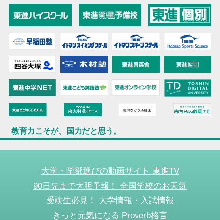
教育力こそが、国力だと思う。
大学・学部選びの動画サイト 東進TV
90日先まで大胆予報！ 全国学校のお天気
受験生必見！ 大学情報・入試情報
きっと元気になる Proverb格言