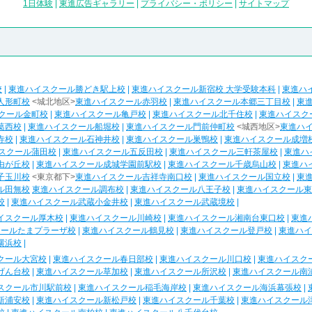
1日体験
|
東進広告ギャラリー
|
プライバシー・ポリシー
|
サイトマップ
校
|
東進ハイスクール勝どき駅上校
|
東進ハイスクール新宿校 大学受験本科
|
東進ハ
人形町校
<城北地区>
東進ハイスクール赤羽校
|
東進ハイスクール本郷三丁目校
|
東
クール金町校
|
東進ハイスクール亀戸校
|
東進ハイスクール北千住校
|
東進ハイスク
葛西校
|
東進ハイスクール船堀校
|
東進ハイスクール門前仲町校
<城西地区>
東進ハ
寺校
|
東進ハイスクール石神井校
|
東進ハイスクール巣鴨校
|
東進ハイスクール成増
スクール蒲田校
|
東進ハイスクール五反田校
|
東進ハイスクール三軒茶屋校
|
東進ハ
由が丘校
|
東進ハイスクール成城学園前駅校
|
東進ハイスクール千歳烏山校
|
東進ハ
子玉川校
<東京都下>
東進ハイスクール吉祥寺南口校
|
東進ハイスクール国立校
|
東
ル田無校
東進ハイスクール調布校
|
東進ハイスクール八王子校
|
東進ハイスクール東
校
|
東進ハイスクール武蔵小金井校
|
東進ハイスクール武蔵境校
|
イスクール厚木校
|
東進ハイスクール川崎校
|
東進ハイスクール湘南台東口校
|
東進
クールたまプラーザ校
|
東進ハイスクール鶴見校
|
東進ハイスクール登戸校
|
東進ハイ
横浜校
|
クール大宮校
|
東進ハイスクール春日部校
|
東進ハイスクール川口校
|
東進ハイスク
げん台校
|
東進ハイスクール草加校
|
東進ハイスクール所沢校
|
東進ハイスクール南
スクール市川駅前校
|
東進ハイスクール稲毛海岸校
|
東進ハイスクール海浜幕張校
|
新浦安校
|
東進ハイスクール新松戸校
|
東進ハイスクール千葉校
|
東進ハイスクール