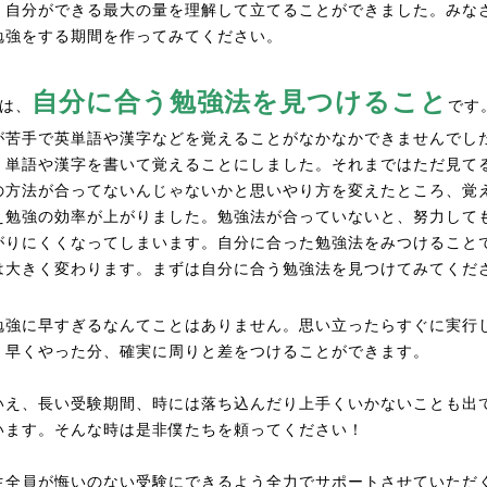
。自分ができる最大の量を理解して立てることができました。みな
勉強をする期間を作ってみてください。
自分に合う勉強法を見つけること
目は、
です
が苦手で英単語や漢字などを覚えることがなかなかできませんでし
、単語や漢字を書いて覚えることにしました。それまではただ見て
の方法が合ってないんじゃないかと思いやり方を変えたところ、覚
え勉強の効率が上がりました。勉強法が合っていないと、努力して
がりにくくなってしまいます。自分に合った勉強法をみつけること
は大きく変わります。まずは自分に合う勉強法を見つけてみてくだ
勉強に早すぎるなんてことはありません。思い立ったらすぐに実行
。早くやった分、確実に周りと差をつけることができます。
いえ、長い受験期間、時には落ち込んだり上手くいかないことも出
います。そんな時は是非僕たちを頼ってください！
生全員が悔いのない受験にできるよう全力でサポートさせていただ