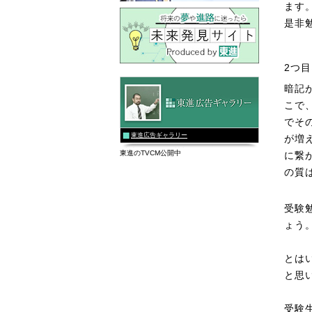
ます
是非
2つ
暗記
こで
でそ
東進広告ギャラリー
が増
東進のTVCM公開中
に繋
の質
受験
ょう
とは
と思
受験