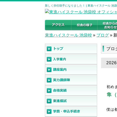
新しく担任助手になりました！ | 東進ハイスクール 池
東進ハイスクール 池袋校
»
ブログ
»
ブロ
20
初め
隼（
僕は