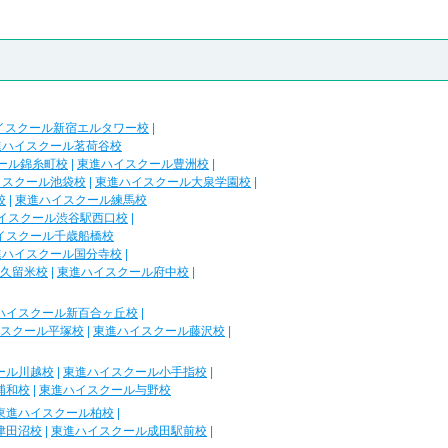
イスクール新宿エルタワー校
|
進ハイスクール茗荷谷校
ール錦糸町校
|
東進ハイスクール豊洲校
|
イスクール池袋校
|
東進ハイスクール大泉学園校
|
校
|
東進ハイスクール練馬校
イスクール渋谷駅西口校
|
イスクール千歳船橋校
進ハイスクール国分寺校
|
久留米校
|
東進ハイスクール府中校
|
ハイスクール新百合ヶ丘校
|
スクール平塚校
|
東進ハイスクール藤沢校
|
ール川越校
|
東進ハイスクール小手指校
|
浦和校
|
東進ハイスクール与野校
東進ハイスクール柏校
|
津田沼校
|
東進ハイスクール成田駅前校
|