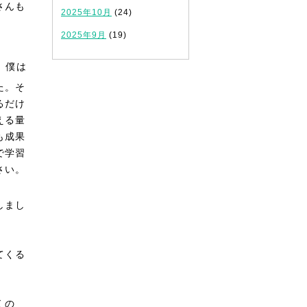
さんも
2025年10月
(24)
2025年9月
(19)
。僕は
た。そ
るだけ
える量
も成果
で学習
さい。
しまし
てくる
くの