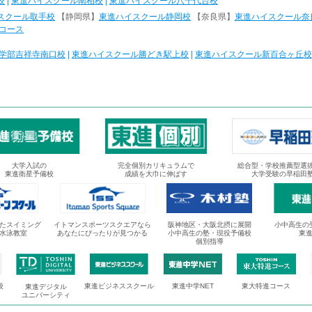
校
|
東進ハイスクール南柏校
|
東進ハイスクール八千代台校
スクール取手校
【静岡県】
東進ハイスクール静岡校
【奈良県】
東進ハイスクール奈
コース
学部吉祥寺南口校
|
東進ハイスクール勝どき駅上校
|
東進ハイスクール新百合ヶ丘校
大学入試の
完全個別カリキュラムで
総合型・学校推薦型選
東進衛星予備校
成績を大巾に伸ばす
大学受験の早稲田
たスイミング
イトマンスポーツスクエアなら
阪神地区・大阪北摂に展開
小中高生の
水泳教室
あなたにぴったりが見つかる
小中高生の塾・現役予備校
東
個別指導
校
東進ビジネススクール
東進中学NET
東大特進コース
東進デジタル
ユニバーシティ