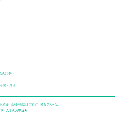
次の記事へ
の先頭へ戻る
ト紹介
|
合格体験記
|
ブログ
|
校舎アルバム
|
請求
|
入学のお申込み