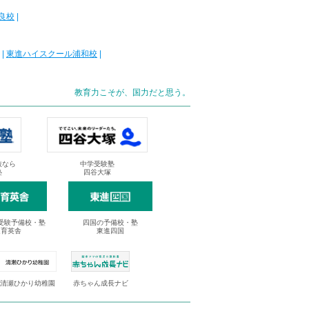
良校
|
|
東進ハイスクール浦和校
|
教育力こそが、国力だと思う。
抜なら
中学受験塾
塾
四谷大塚
受験予備校・塾
四国の予備校・塾
進育英舎
東進四国
清瀬ひかり幼稚園
赤ちゃん成長ナビ