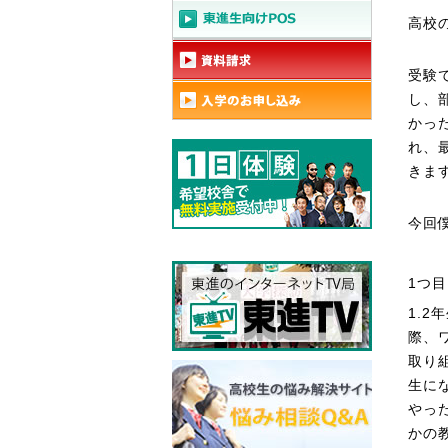
高校
受験
し、
かっ
れ、
きま
今回
1つ
1.
際、
取り
生に
やっ
かの