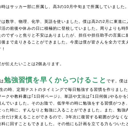
の時はサッカー部に所属し、高3の10月中旬まで所属していました
では数学、物理、化学、英語を使いました。僕は高2の2月に東進に
部活の前後や休みの日に積極的に登校していました。周りよりも時
たのでずっと焦りと不安はありましたが、担任や担任助手の言葉に
最後まで走りきることができました。今度は僕が皆さんを全力で支
す！
僕が伝えたいことは2個あります。
勉強習慣を早くからつけること
目は
です。僕は
2年生の時、定期テストのタイミングで毎日勉強する習慣を作りまし
ワークや教科書は｢1日何ページ｣、単語や文法は｢1日何個｣やるか
組んでいました。そのお陰で、低学年の時に勉強をする習慣がつき
なった時に、すんなりと勉強に入ることができました。また、勉強
た分だけ覚えることができるので、3年次に復習する範囲が少なく
教科に回すこともできました。その他にも計画を立てる力もついた