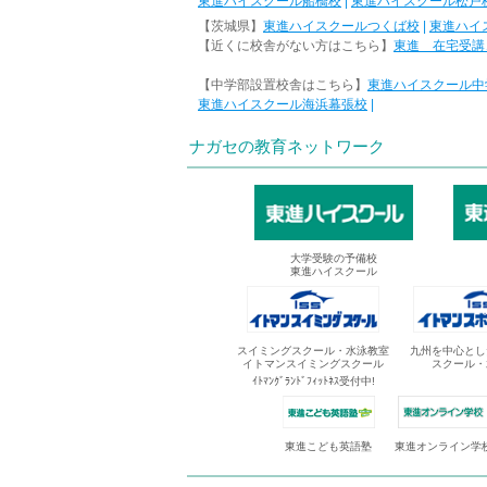
東進ハイスクール船橋校
|
東進ハイスクール松戸
【茨城県】
東進ハイスクールつくば校
|
東進ハイ
【近くに校舎がない方はこちら】
東進 在宅受講
【中学部設置校舎はこちら】
東進ハイスクール中
東進ハイスクール海浜幕張校
|
ナガセの教育ネットワーク
大学受験の予備校
東進ハイスクール
スイミングスクール・水泳教室
九州を中心とし
イトマンスイミングスクール
スクール・
ｲﾄﾏﾝｸﾞﾗﾝﾄﾞﾌｨｯﾄﾈｽ受付中!
東進オンライン学
東進こども英語塾