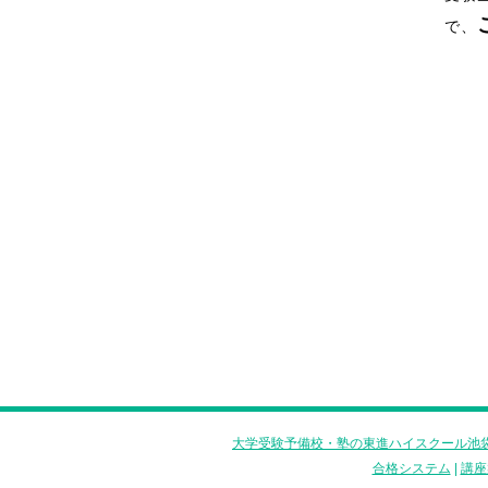
で、
大学受験予備校・塾の東進ハイスクール池袋
合格システム
|
講座