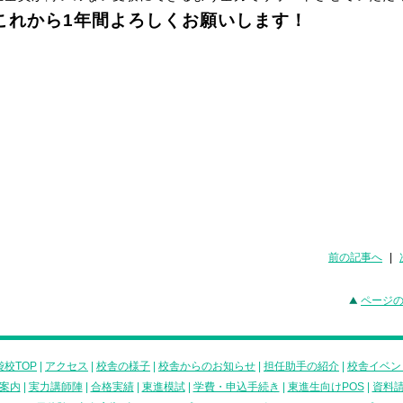
これから1年間よろしくお願いします！
前の記事へ
|
ページ
校TOP
|
アクセス
|
校舎の様子
|
校舎からのお知らせ
|
担任助手の紹介
|
校舎イベン
案内
|
実力講師陣
|
合格実績
|
東進模試
|
学費・申込手続き
|
東進生向けPOS
|
資料