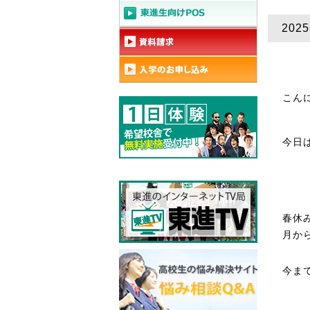
202
こん
今日
春休
月か
今ま