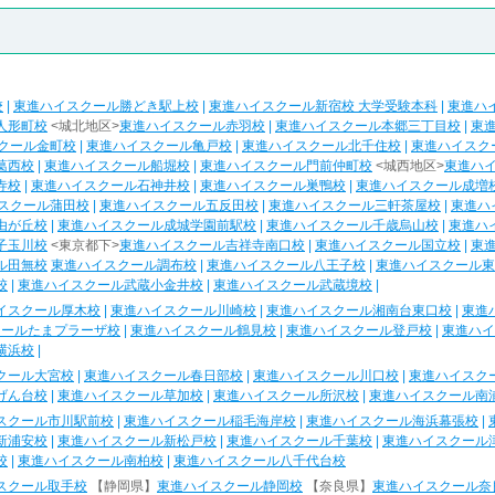
校
|
東進ハイスクール勝どき駅上校
|
東進ハイスクール新宿校 大学受験本科
|
東進ハ
人形町校
<城北地区>
東進ハイスクール赤羽校
|
東進ハイスクール本郷三丁目校
|
東
クール金町校
|
東進ハイスクール亀戸校
|
東進ハイスクール北千住校
|
東進ハイスク
葛西校
|
東進ハイスクール船堀校
|
東進ハイスクール門前仲町校
<城西地区>
東進ハ
寺校
|
東進ハイスクール石神井校
|
東進ハイスクール巣鴨校
|
東進ハイスクール成増
スクール蒲田校
|
東進ハイスクール五反田校
|
東進ハイスクール三軒茶屋校
|
東進ハ
由が丘校
|
東進ハイスクール成城学園前駅校
|
東進ハイスクール千歳烏山校
|
東進ハ
子玉川校
<東京都下>
東進ハイスクール吉祥寺南口校
|
東進ハイスクール国立校
|
東
ル田無校
東進ハイスクール調布校
|
東進ハイスクール八王子校
|
東進ハイスクール東
校
|
東進ハイスクール武蔵小金井校
|
東進ハイスクール武蔵境校
|
イスクール厚木校
|
東進ハイスクール川崎校
|
東進ハイスクール湘南台東口校
|
東進
クールたまプラーザ校
|
東進ハイスクール鶴見校
|
東進ハイスクール登戸校
|
東進ハイ
横浜校
|
クール大宮校
|
東進ハイスクール春日部校
|
東進ハイスクール川口校
|
東進ハイスク
げん台校
|
東進ハイスクール草加校
|
東進ハイスクール所沢校
|
東進ハイスクール南
スクール市川駅前校
|
東進ハイスクール稲毛海岸校
|
東進ハイスクール海浜幕張校
|
新浦安校
|
東進ハイスクール新松戸校
|
東進ハイスクール千葉校
|
東進ハイスクール
校
|
東進ハイスクール南柏校
|
東進ハイスクール八千代台校
スクール取手校
【静岡県】
東進ハイスクール静岡校
【奈良県】
東進ハイスクール奈