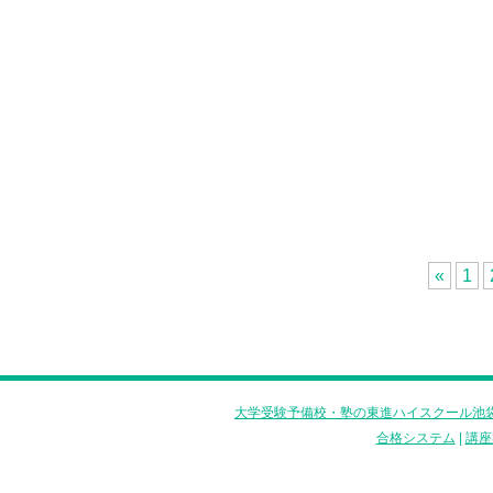
«
1
大学受験予備校・塾の東進ハイスクール池袋
合格システム
|
講座