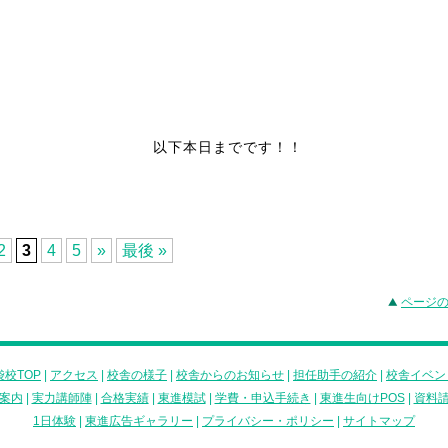
以下本日までです！！
2
3
4
5
»
最後 »
ページ
校TOP
|
アクセス
|
校舎の様子
|
校舎からのお知らせ
|
担任助手の紹介
|
校舎イベン
案内
|
実力講師陣
|
合格実績
|
東進模試
|
学費・申込手続き
|
東進生向けPOS
|
資料
1日体験
|
東進広告ギャラリー
|
プライバシー・ポリシー
|
サイトマップ