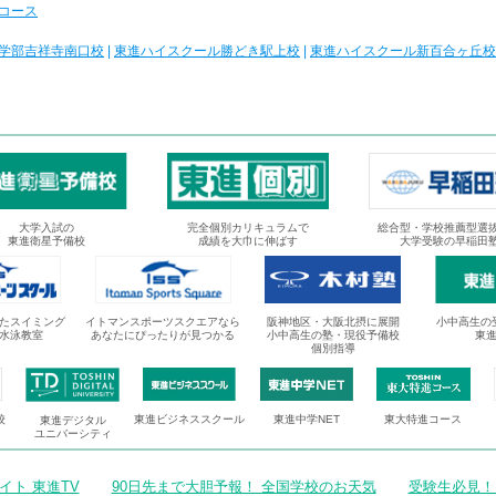
コース
学部吉祥寺南口校
|
東進ハイスクール勝どき駅上校
|
東進ハイスクール新百合ヶ丘校
大学入試の
完全個別カリキュラムで
総合型・学校推薦型選
東進衛星予備校
成績を大巾に伸ばす
大学受験の早稲田
たスイミング
イトマンスポーツスクエアなら
阪神地区・大阪北摂に展開
小中高生の
水泳教室
あなたにぴったりが見つかる
小中高生の塾・現役予備校
東
個別指導
校
東進ビジネススクール
東進中学NET
東大特進コース
東進デジタル
ユニバーシティ
ト 東進TV
90日先まで大胆予報！ 全国学校のお天気
受験生必見！