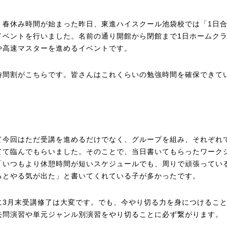
、春休み時間が始まった昨日、東進ハイスクール池袋校では「1日
イベントを行いました。名前の通り開館から閉館まで1日ホームクラ
や高速マスターを進めるイベントです。
時間割がこちらです。皆さんはこれくらいの勉強時間を確保できて
て今回はただ受講を進めるだけでなく、グループを組み、それぞれ
てて臨んでもらいました。そのことで、当日書いてもらったワーク
「いつもより休憩時間が短いスケジュールでも、周りで頑張ってい
るとやる気が出た」と書いてくれている子が多かったです。
に3月末受講修了は大変です。でも、今やり切る力を身につけるこ
去問演習や単元ジャンル別演習をやり切ることに必ず繋がります。