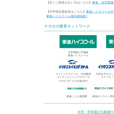
【近くに校舎がない方はこちら】
東進 在宅受講
【中学部設置校舎はこちら】
東進ハイスクール中
東進ハイスクール海浜幕張校
|
ナガセの教育ネットワーク
大学受験の予備校
東進ハイスクール
スイミングスクール・水泳教室
九州を中心とし
イトマンスイミングスクール
スクール・
ｲﾄﾏﾝｸﾞﾗﾝﾄﾞﾌｨｯﾄﾈｽ受付中!
東進オンライン学
東進こども英語塾
大学・学部選びの動画サイ