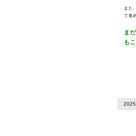
また
て進
まだ
もこ
202