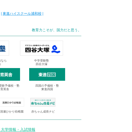
|
東進ハイスクール浦和校
|
教育力こそが、国力だと思う。
抜なら
中学受験塾
塾
四谷大塚
受験予備校・塾
四国の予備校・塾
進育英舎
東進四国
清瀬ひかり幼稚園
赤ちゃん成長ナビ
 大学情報・入試情報