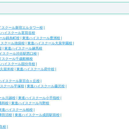
イスクール新宿エルタワー校
|
進ハイスクール茗荷谷校
ール錦糸町校
|
東進ハイスクール豊洲校
|
イスクール池袋校
|
東進ハイスクール大泉学園校
|
校
|
東進ハイスクール練馬校
イスクール渋谷駅西口校
|
イスクール千歳船橋校
進ハイスクール国分寺校
|
久留米校
|
東進ハイスクール府中校
|
ハイスクール新百合ヶ丘校
|
スクール平塚校
|
東進ハイスクール藤沢校
|
ール川越校
|
東進ハイスクール小手指校
|
浦和校
|
東進ハイスクール与野校
東進ハイスクール柏校
|
津田沼校
|
東進ハイスクール成田駅前校
|
良校
|