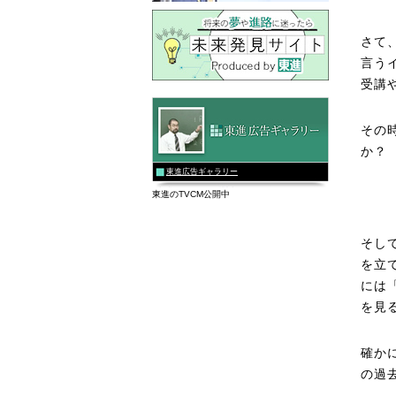
さて
言う
受講
その
か？
東進広告ギャラリー
東進のTVCM公開中
そし
を立
には
を見
確か
の過