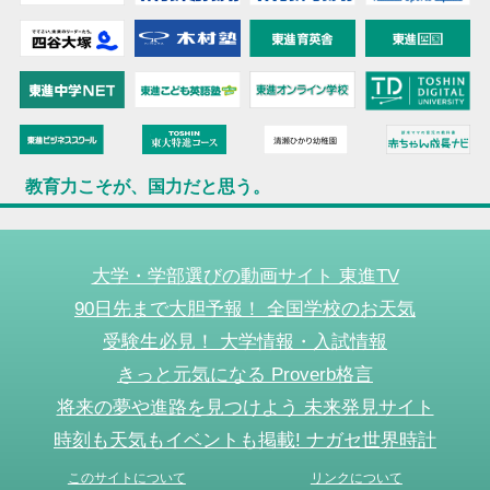
教育力こそが、国力だと思う。
大学・学部選びの動画サイト 東進TV
90日先まで大胆予報！ 全国学校のお天気
受験生必見！ 大学情報・入試情報
きっと元気になる Proverb格言
将来の夢や進路を見つけよう 未来発見サイト
時刻も天気もイベントも掲載! ナガセ世界時計
このサイトについて
リンクについて