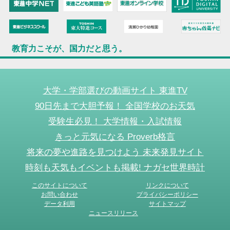
教育力こそが、国力だと思う。
大学・学部選びの動画サイト 東進TV
90日先まで大胆予報！ 全国学校のお天気
受験生必見！ 大学情報・入試情報
きっと元気になる Proverb格言
将来の夢や進路を見つけよう 未来発見サイト
時刻も天気もイベントも掲載! ナガセ世界時計
このサイトについて
リンクについて
お問い合わせ
プライバシーポリシー
データ利用
サイトマップ
ニュースリリース