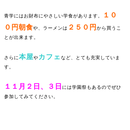
１０
青学にはお財布にやさしい学食があります。
０円朝食
２５０円
や、ラーメンは
から買うこ
とが出来ます。
本屋
カフェ
さらに
や
など、とても充実していま
す。
１１月２日、３日
には学園祭もあるのでぜひ
参加してみてください。