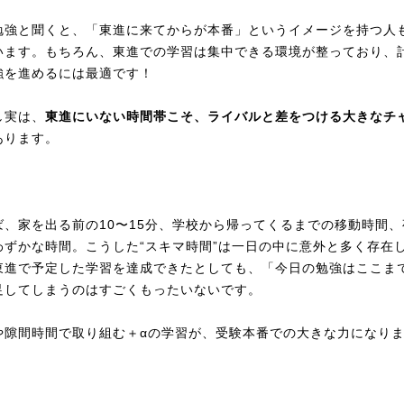
勉強と聞くと、「東進に来てからが本番」というイメージを持つ人
います。もちろん、東進での学習は集中できる環境が整っており、
強を進めるには最適です！
し実は、
東進にいない時間帯こそ、ライバルと差をつける大きなチ
あります。
ば、家を出る前の10〜15分、学校から帰ってくるまでの移動時間、
わずかな時間。こうした“スキマ時間”は一日の中に意外と多く存在
東進で予定した学習を達成できたとしても、「今日の勉強はここま
足してしまうのはすごくもったいないです。
や隙間時間で取り組む＋αの学習が、受験本番での大きな力になり