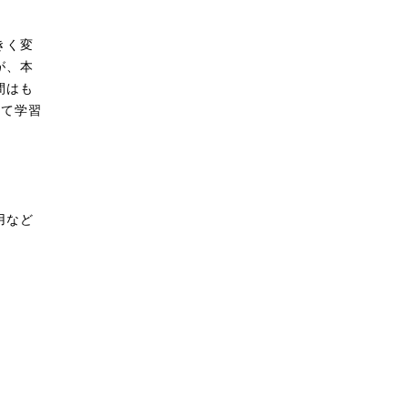
きく変
が、本
間はも
めて学習
用など