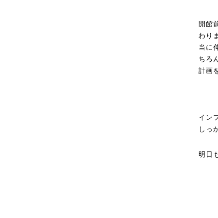
開館
わり
当に
ちろ
計画
イン
しっ
明日