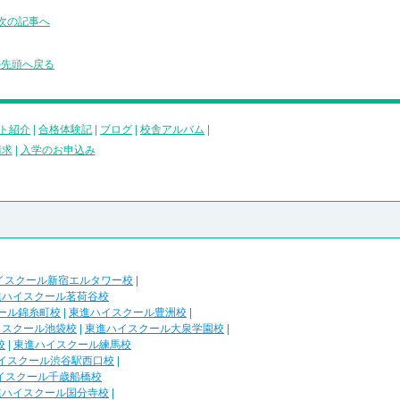
次の記事へ
の先頭へ戻る
ト紹介
|
合格体験記
|
ブログ
|
校舎アルバム
|
請求
|
入学のお申込み
イスクール新宿エルタワー校
|
進ハイスクール茗荷谷校
ール錦糸町校
|
東進ハイスクール豊洲校
|
イスクール池袋校
|
東進ハイスクール大泉学園校
|
校
|
東進ハイスクール練馬校
イスクール渋谷駅西口校
|
イスクール千歳船橋校
進ハイスクール国分寺校
|