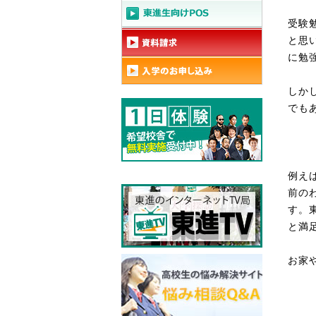
受験
と思
に勉
しか
でも
例え
前の
す。
と満
お家