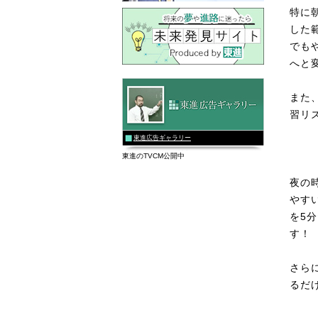
特に
した
でも
へと
また
習リ
東進広告ギャラリー
東進のTVCM公開中
夜の
やす
を5
す！
さら
るだ