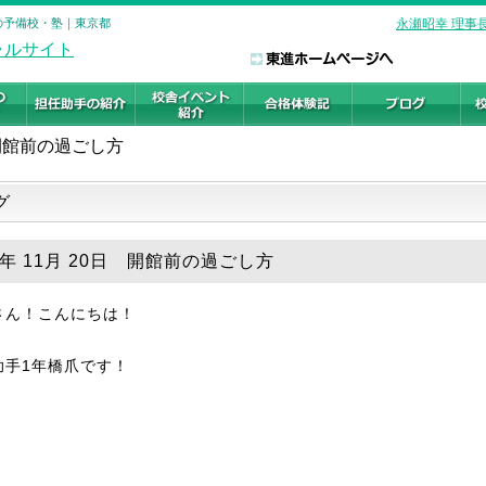
験の予備校・塾｜東京都
永瀬昭幸 理事
開館前の過ごし方
グ
5年 11月 20日 開館前の過ごし方
さん！こんにちは！
助手1年橋爪です！