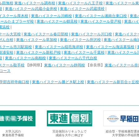
ル田無校
東進ハイスクール調布校
|
東進ハイスクール八王子校
|
東進ハイスクール東
校
|
東進ハイスクール武蔵小金井校
|
東進ハイスクール武蔵境校
|
イスクール厚木校
|
東進ハイスクール川崎校
|
東進ハイスクール湘南台東口校
|
東進
クールたまプラーザ校
|
東進ハイスクール鶴見校
|
東進ハイスクール登戸校
|
東進ハイ
横浜校
|
クール大宮校
|
東進ハイスクール春日部校
|
東進ハイスクール川口校
|
東進ハイスク
げん台校
|
東進ハイスクール草加校
|
東進ハイスクール所沢校
|
東進ハイスクール南
スクール市川駅前校
|
東進ハイスクール稲毛海岸校
|
東進ハイスクール海浜幕張校
|
新浦安校
|
東進ハイスクール新松戸校
|
東進ハイスクール千葉校
|
東進ハイスクール
校
|
東進ハイスクール南柏校
|
東進ハイスクール八千代台校
スクール取手校
【静岡県】
東進ハイスクール静岡校
【奈良県】
東進ハイスクール奈
コース
学部吉祥寺南口校
|
東進ハイスクール勝どき駅上校
|
東進ハイスクール新百合ヶ丘校
大学入試の
完全個別カリキュラムで
総合型・学校推薦型選
東進衛星予備校
成績を大巾に伸ばす
大学受験の早稲田