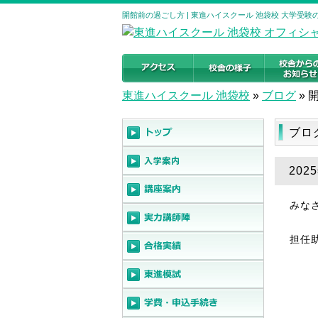
開館前の過ごし方 | 東進ハイスクール 池袋校 大学受
東進ハイスクール 池袋校
»
ブログ
»
ブロ
202
みな
担任