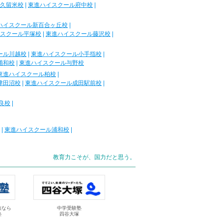
久留米校
|
東進ハイスクール府中校
|
ハイスクール新百合ヶ丘校
|
スクール平塚校
|
東進ハイスクール藤沢校
|
ール川越校
|
東進ハイスクール小手指校
|
浦和校
|
東進ハイスクール与野校
東進ハイスクール柏校
|
津田沼校
|
東進ハイスクール成田駅前校
|
良校
|
|
東進ハイスクール浦和校
|
教育力こそが、国力だと思う。
抜なら
中学受験塾
塾
四谷大塚