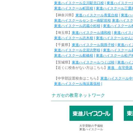
東進ハイスクール立川駅北口校
|
東進ハイスクー
東進ハイスクール町田校
|
東進ハイスクール三鷹
【神奈川県】
東進ハイスクール青葉台校
|
東進ハ
東進ハイスクールセンター南駅前校
東進ハイス
東進ハイスクール武蔵小杉校
|
東進ハイスクール
【埼玉県】
東進ハイスクール浦和校
|
東進ハイス
東進ハイスクール志木校
|
東進ハイスクールせん
【千葉県】
東進ハイスクール我孫子校
|
東進ハイ
東進ハイスクール北習志野校
|
東進ハイスクール
東進ハイスクール船橋校
|
東進ハイスクール松戸
【茨城県】
東進ハイスクールつくば校
|
東進ハイ
【近くに校舎がない方はこちら】
東進 在宅受講
【中学部設置校舎はこちら】
東進ハイスクール中
東進ハイスクール海浜幕張校
|
ナガセの教育ネットワーク
大学受験の予備校
東進ハイスクール