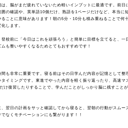
朝は、脳がまだ疲れていないため軽いインプットに最適です。前日
範囲の確認や、英単語10個だけ、熟語を1ページだけなど、本当に
やることに意味があります！朝の5分・10分も積み重ねることで何
変化します。
、登校前に「今日はこれを頑張ろう」と簡単に目標を立てると、一
ズムも整いやすくなるためとてもおすすめです！
時間も非常に重要です。寝る前はその日学んだ内容が記憶として整
いタイミングです。東進でやった内容を軽く振り返ったり、高速マ
分だけ復習したりすることで、学んだことがしっかり脳に残すこと
に、翌日の計画をサッと確認してから寝ると、翌朝の行動がスムー
けでなくモチベーションにも繋がります！！