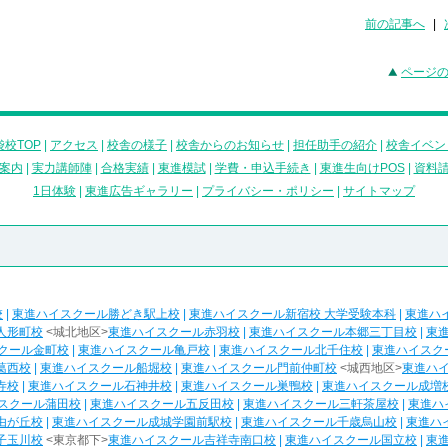
前の記事へ
|
ページ
校TOP
|
アクセス
|
校舎の様子
|
校舎からのお知らせ
|
担任助手の紹介
|
校舎イベン
案内
|
実力講師陣
|
合格実績
|
東進模試
|
学費・申込手続き
|
東進生向けPOS
|
資料
1日体験
|
東進広告ギャラリー
|
プライバシー・ポリシー
|
サイトマップ
校
|
東進ハイスクール勝どき駅上校
|
東進ハイスクール新宿校 大学受験本科
|
東進ハ
人形町校
<城北地区>
東進ハイスクール赤羽校
|
東進ハイスクール本郷三丁目校
|
東
クール金町校
|
東進ハイスクール亀戸校
|
東進ハイスクール北千住校
|
東進ハイスク
葛西校
|
東進ハイスクール船堀校
|
東進ハイスクール門前仲町校
<城西地区>
東進ハ
寺校
|
東進ハイスクール石神井校
|
東進ハイスクール巣鴨校
|
東進ハイスクール成増
スクール蒲田校
|
東進ハイスクール五反田校
|
東進ハイスクール三軒茶屋校
|
東進ハ
由が丘校
|
東進ハイスクール成城学園前駅校
|
東進ハイスクール千歳烏山校
|
東進ハ
子玉川校
<東京都下>
東進ハイスクール吉祥寺南口校
|
東進ハイスクール国立校
|
東