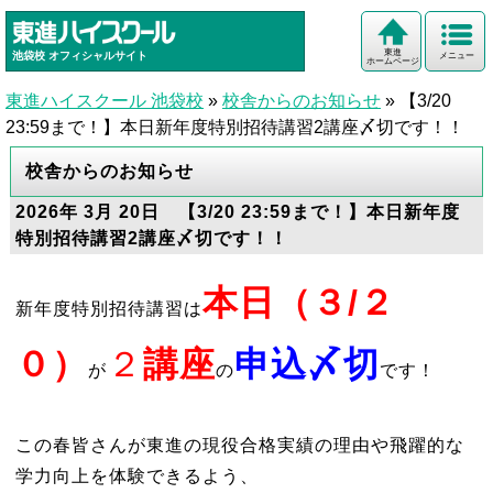
東進
池袋校
オフィシャルサイト
メニュー
ホームページ
東進ハイスクール 池袋校
»
校舎からのお知らせ
»
【3/20
23:59まで！】本日新年度特別招待講習2講座〆切です！！
校舎からのお知らせ
2026年 3月 20日 【3/20 23:59まで！】本日新年度
特別招待講習2講座〆切です！！
本日（３/２
新年度特別招待講習は
０）
２
講座
申込
〆切
が
の
です！
この春皆さんが東進の現役合格実績の理由や飛躍的な
学力向上を体験できるよう、