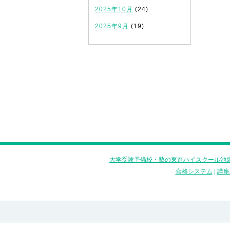
2025年10月
(24)
2025年9月
(19)
大学受験予備校・塾の東進ハイスクール池袋
合格システム
|
講座