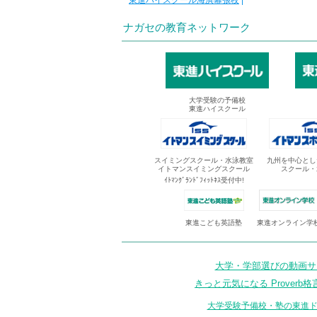
東進ハイスクール海浜幕張校
|
ナガセの教育ネットワーク
大学受験の予備校
東進ハイスクール
スイミングスクール・水泳教室
九州を中心とし
イトマンスイミングスクール
スクール・
ｲﾄﾏﾝｸﾞﾗﾝﾄﾞﾌｨｯﾄﾈｽ受付中!
東進オンライン学
東進こども英語塾
大学・学部選びの動画サイ
きっと元気になる Proverb格
大学受験予備校・塾の東進ド