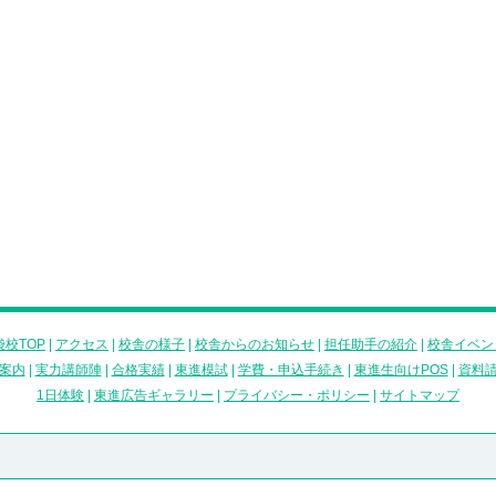
校TOP
|
アクセス
|
校舎の様子
|
校舎からのお知らせ
|
担任助手の紹介
|
校舎イベン
案内
|
実力講師陣
|
合格実績
|
東進模試
|
学費・申込手続き
|
東進生向けPOS
|
資料
1日体験
|
東進広告ギャラリー
|
プライバシー・ポリシー
|
サイトマップ