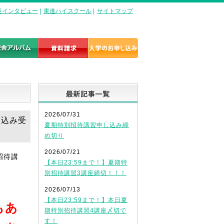
長インタビュー
|
東進ハイスクール
|
サイトマップ
最新記事一覧
2026/07/31
し込み受
夏期特別招待講習申し込み締
め切り
2026/07/21
招待講
【本日23:59まで！】夏期特
別招待講習3講座締切！！！
2026/07/13
【本日23:59まで！】本日夏
もあ
期特別招待講習4講座〆切で
す！