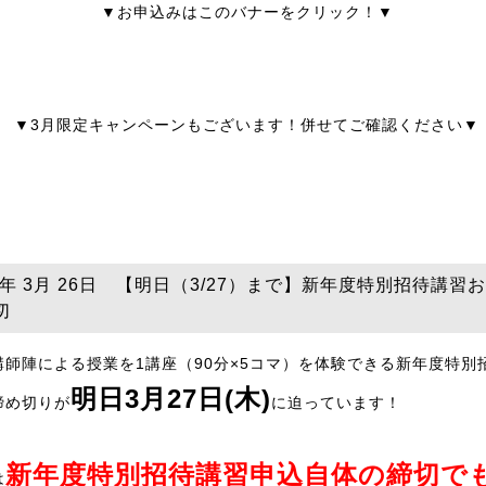
▼お申込みはこのバナーをクリック！▼
▼3月限定キャンペーンもございます！併せてご確認ください▼
25年 3月 26日 【明日（3/27）まで】新年度特別招待講習
切
講師陣による授業を1講座（90分×5コマ）を体験できる新年度特別
明日3月27日(木)
締め切りが
に迫っています！
新年度
特別招待講習申込自体の締
切で
は