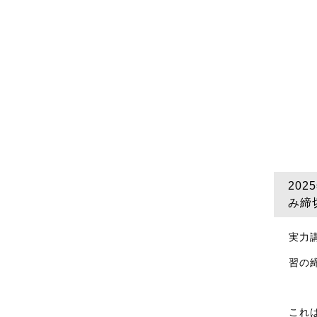
20
み締
実力
習の
これ