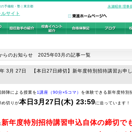
受験の予備校・塾｜東京都
永瀬昭幸 理事
からのお知らせ 2025年03月の記事一覧
25年 3月 27日 【本日27日締切】新年度特別招待講習お申
講師陣による授業を
1講座（90分×5コマ）
を体験できる新年度特別
本日
3月27日(木) 23:59
締め切りが
に迫っています！
新年度
特別招待講習申込自体の締
切で
は