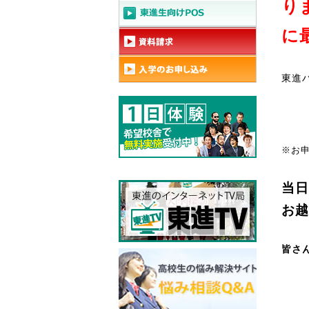
り
に
東進
※お
当日
お越
皆さ