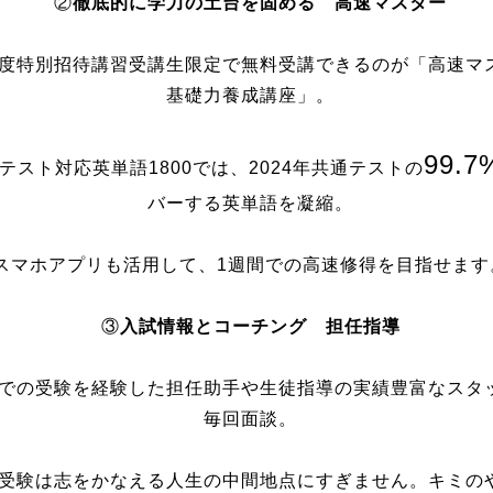
②
徹底的に学力の土台を固める 高速マスター
度特別招待講習受講生限定で無料受講できるのが「高速マ
基礎力養成講座」。
99.7
テスト対応英単語1800では、2024年共通テストの
バーする英単語を凝縮。
スマホアプリも活用して、1週間での高速修得を目指せます
③
入試情報とコーチング 担任指導
での受験を経験した担任助手や生徒指導の実績豊富なスタ
毎回面談。
受験は志をかなえる人生の中間地点にすぎません。キミの