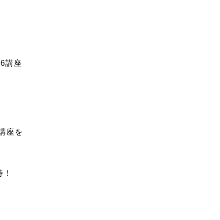
6講座
8講座を
待！