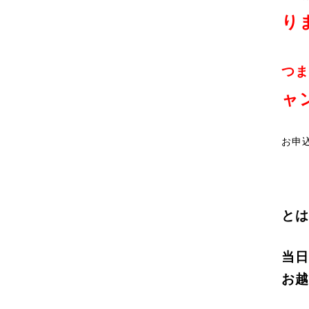
り
つま
ャ
お申
とは
当日
お越