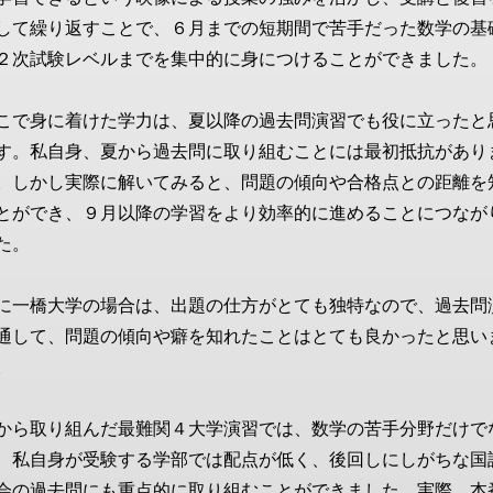
して繰り返すことで、６月までの短期間で苦手だった数学の基
２次試験レベルまでを集中的に身につけることができました。
こで身に着けた学力は、夏以降の過去問演習でも役に立ったと
す。私自身、夏から過去問に取り組むことには最初抵抗があり
。しかし実際に解いてみると、問題の傾向や合格点との距離を
とができ、９月以降の学習をより効率的に進めることにつなが
た。
に一橋大学の場合は、出題の仕方がとても独特なので、過去問
通して、問題の傾向や癖を知れたことはとても良かったと思い
。
から取り組んだ最難関４大学演習では、数学の苦手分野だけで
、私自身が受験する学部では配点が低く、後回しにしがちな国
会の過去問にも重点的に取り組むことができました。実際、本