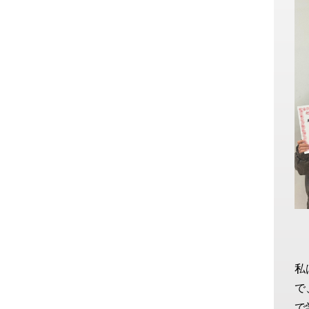
私
で
で