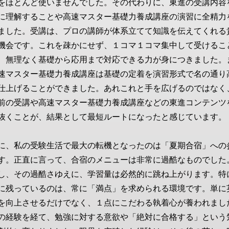
をほとんど使いませんでした。その代わりに、東進の受講内容
に理解することや高速マスター基礎力養成講座の演習に全精力
ました。受講は、プロの講師が体系立てて知識を伝えてくれる
機会です。これを疎かにせず、１コマ１コマ集中して受けるこ
、無理なく基礎から応用まで対応できる力が身につきました。
速マスター基礎力養成講座は基礎の定着を演習形式で名の通り
仕上げることができました。あれこれと手を広げるのではなく
前の受講や高速マスター基礎力養成講座などの東進コンテンツ
抜くことが、結果として最短ルートになったと感じています。
に、私の受験生活で最大の転機となったのは「夏期合宿」への
す。正直に言って、合宿のメニューは非常に過酷なものでした
し、その過酷さゆえに、学習量は必然的に跳ね上がります。特
に残っているのは、常に「満点」を求められる環境です。単に
を向上させるだけでなく、１点にこだわる執着心が養われまし
の経験を経て、勉強に対する意欲や「絶対に合格する」という