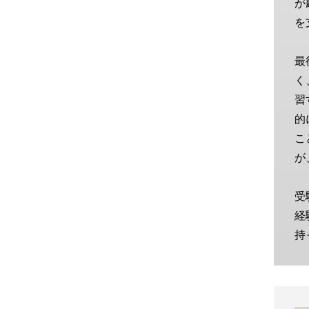
が
を
最
く
習
的
こ
が
受
経
持