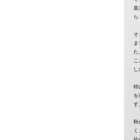
底
ら
そ
ま
た
こ
し
特
を
す
秋
く
社