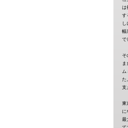
は
す
し
幅
で
そ
ま
ム
た
支
東
に
最
て