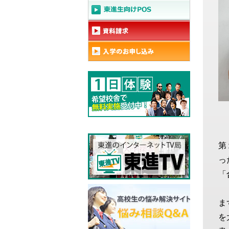
第
っ
「
ま
を