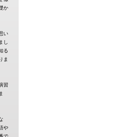
礎か
思い
まし
知る
りま
演習
ま
な
語や
番で