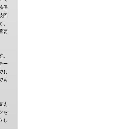
確保
後回
て、
重要
す。
チー
でし
でも
支え
ツを
立し