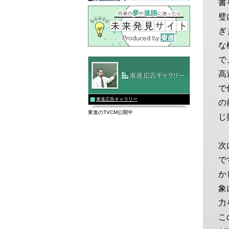
書
璧
ぎ
な
で
高
で
東進広告ギャラリー
の
東進のTVCM公開中
じ
次
で
か
象
力
こ