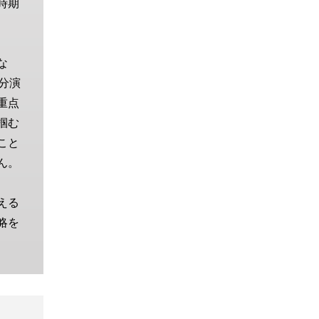
時期
な
分演
重点
掴む
こと
ん。
える
略を