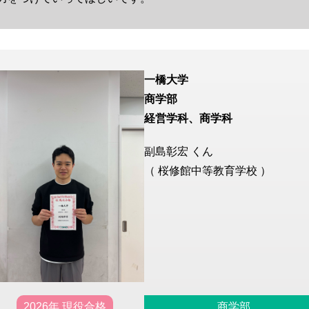
一橋大学
商学部
経営学科、商学科
副島彰宏 くん
（ 桜修館中等教育学校 ）
2026年 現役合格
商学部