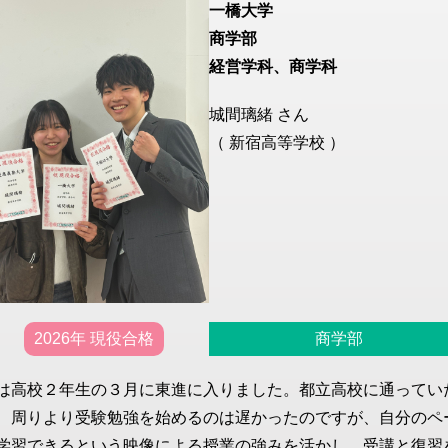
一橋大学
商学部
経営学科、商学科
城間璃緒 さん
（ 新宿高等学校 ）
2026年 現役合格
商学部
は高校２年生の３月に東進に入りました。都立高校に通ってい
、周りより受験勉強を始めるのは遅かったのですが、自分のペ
学習できるという映像による授業の強みを活かし、受講と復習