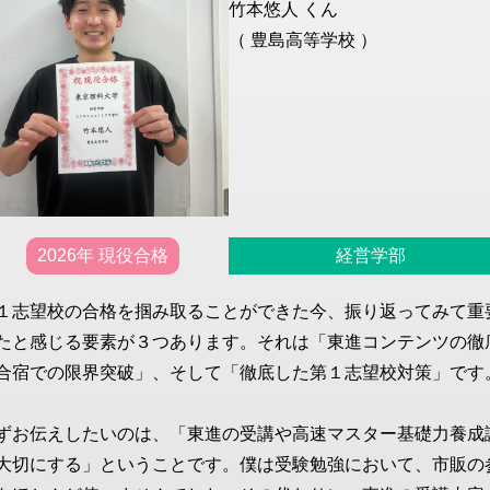
竹本悠人 くん
（ 豊島高等学校 ）
2026年 現役合格
経営学部
１志望校の合格を掴み取ることができた今、振り返ってみて重
たと感じる要素が３つあります。それは「東進コンテンツの徹
合宿での限界突破」、そして「徹底した第１志望校対策」です
ずお伝えしたいのは、「東進の受講や高速マスター基礎力養成
大切にする」ということです。僕は受験勉強において、市販の