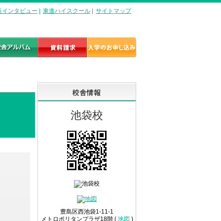
長インタビュー
|
東進ハイスクール
|
サイトマップ
池袋校
豊島区西池袋1-11-1
メトロポリタンプラザ18階 (
地図
)