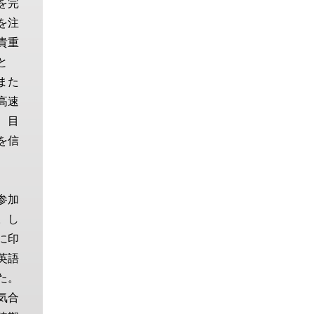
を完
を注
貴重
と
また
高速
、目
を信
参加
。し
に印
英語
た。
気合